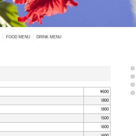
FOOD MENU
DRINK MENU
ME
¥600
\800
営
\800
\500
\600
\600