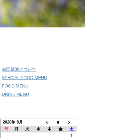
NU
南国電波について
SPECIAL FOOD MENU
FOOD MENU
DRINK MENU
業日
2026年 8月
日
月
火
水
木
金
土
1