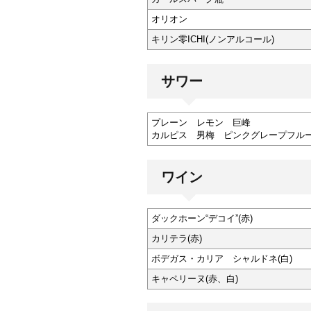
オリオン
キリン零ICHI(ノンアルコール)
サワー
プレーン レモン 巨峰
カルピス 男梅 ピンクグレープフル
ワイン
ダックホーン“デコイ”(赤)
カリテラ(赤)
ボデガス・カリア シャルドネ(白)
キャペリーヌ(赤、白)